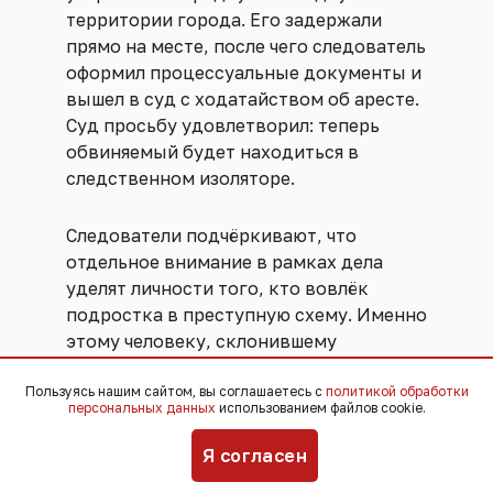
территории города. Его задержали
прямо на месте, после чего следователь
оформил процессуальные документы и
вышел в суд с ходатайством об аресте.
Суд просьбу удовлетворил: теперь
обвиняемый будет находиться в
следственном изоляторе.
Следователи подчёркивают, что
отдельное внимание в рамках дела
уделят личности того, кто вовлёк
подростка в преступную схему. Именно
этому человеку, склонившему
несовершеннолетнего к роли
Пользуясь нашим сайтом, вы соглашаетесь с
закладчика, также дадут правовую
политикой обработки
персональных данных
использованием файлов cookie.
оценку. Сейчас по делу идёт сбор и
закрепление доказательств: допросы,
Я согласен
экспертизы, анализ переписки и