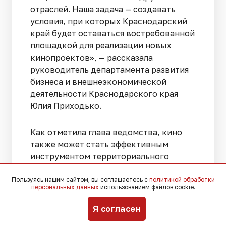
отраслей. Наша задача — создавать
условия, при которых Краснодарский
край будет оставаться востребованной
площадкой для реализации новых
кинопроектов», — рассказала
руководитель департамента развития
бизнеса и внешнеэкономической
деятельности Краснодарского края
Юлия Приходько.
Как отметила глава ведомства, кино
также может стать эффективным
инструментом территориального
маркетинга и способствовать
Пользуясь нашим сайтом, вы соглашаетесь с
популяризации курортов
политикой обработки
персональных данных
использованием файлов cookie.
Краснодарского края — от Сочи и
Красной Поляны до Геленджика, Анапы
Я согласен
и Ейска.