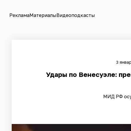
Реклама
Материалы
Видеоподкасты
3 январ
Удары по Венесуэле: пр
МИД РФ осу