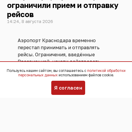
ограничили прием и отправку
рейсов
14:24, 8 августа 2026
Аэропорт Краснодара временно
перестал принимать и отправлять
рейсы. Ограничения, введённые
Росавиацией, начали действовать
примерно
с полудня
8 августа. В 13:32
Пользуясь нашим сайтом, вы соглашаетесь с
политикой обработки
персональных данных
использованием файлов cookie.
аналогичные меры ввели и
в аэропорту
Сочи
.
Я согласен
Ограничения вводят, как правило, при
угрозах воздушных атак, чтобы
обеспечить безопасность полётов.
Аэропорт Сочи
уже приостанавливал