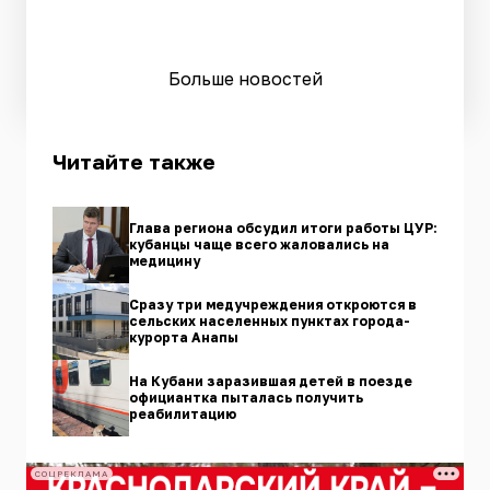
Больше новостей
Читайте также
Глава региона обсудил итоги работы ЦУР:
кубанцы чаще всего жаловались на
медицину
Сразу три медучреждения откроются в
сельских населенных пунктах города-
курорта Анапы
На Кубани заразившая детей в поезде
официантка пыталась получить
реабилитацию
СОЦРЕКЛАМА