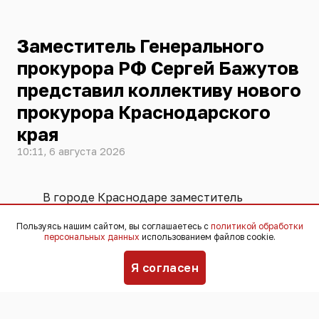
Заместитель Генерального
прокурора РФ Сергей Бажутов
представил коллективу нового
прокурора Краснодарского
края
10:11, 6 августа 2026
В городе Краснодаре заместитель
Генпрокурора России Сергей Бажутов
Пользуясь нашим сайтом, вы соглашаетесь с
политикой обработки
представил коллективу прокуратуры и
персональных данных
использованием файлов cookie.
руководителям органов власти нового
прокурора Краснодарского края
Я согласен
Виктора Винецкого, назначенного на
должность Указом Президента
Российской Федерации 27 июля 2026