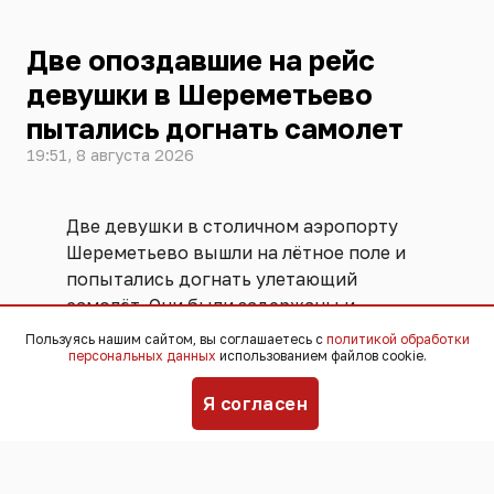
Две опоздавшие на рейс
девушки в Шереметьево
пытались догнать самолет
19:51, 8 августа 2026
Две девушки в столичном аэропорту
Шереметьево вышли на лётное поле и
попытались догнать улетающий
самолёт. Они были задержаны и
переданы ФСБ. Угрозы безопасности
Пользуясь нашим сайтом, вы соглашаетесь с
политикой обработки
персональных данных
использованием файлов cookie.
полётов не возникло, никто не
пострадал,
сообщили
в пресс-службе
Я согласен
аэропорта.
Инцидент произошёл 25 июля. По