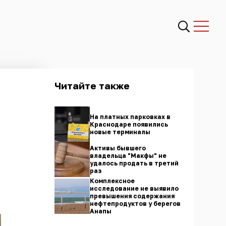
Читайте также
На платных парковках в
Краснодаре появились
новые терминалы
Активы бывшего
владельца "Макфы" не
удалось продать в третий
раз
Комплексное
исследование не выявило
превышения содержания
нефтепродуктов у берегов
Анапы