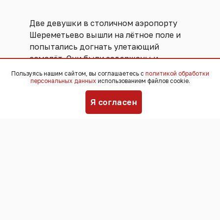
Две девушки в столичном аэропорту
Шереметьево вышли на лётное поле и
попытались догнать улетающий
самолёт. Они были задержаны и
переданы ФСБ. Угрозы безопасности
Пользуясь нашим сайтом, вы соглашаетесь с
политикой обработки
персональных данных
использованием файлов cookie.
полётов не возникло, никто не
пострадал,
сообщили
в пресс-службе
Я согласен
аэропорта.
Инцидент произошёл 25 июля. По
информации пресс-службы
Шереметьево, девушки успешно
прошли все этапы предполетного
досмотра и ожидали посадки в
«стерильной» зоне, однако затем грубо
нарушили правила транспортной
безопасности и самовольно прошли в