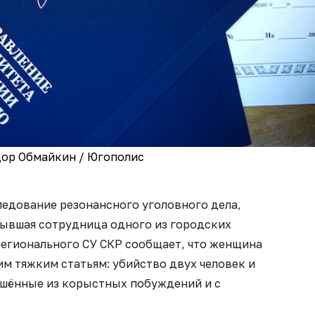
дор Обмайкин / Югополис
ледование резонансного уголовного дела,
бывшая сотрудница одного из городских
регионального СУ СКР сообщает, что женщина
им тяжким статьям: убийство двух человек и
ршённые из корыстных побуждений и с