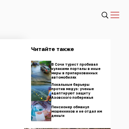
Читайте также
В Сочи турист пробивал
кулаками порталы в иные
миры в припаркованных
автомобилях
Локальные барьеры
против медуз: ученые
адаптируют защиту
Азовского побережья
Пенсионер обманул
мошенников и не отдал им
деньги