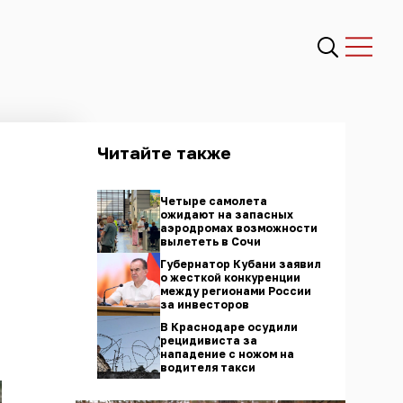
Читайте также
Четыре самолета
ожидают на запасных
аэродромах возможности
вылететь в Сочи
Губернатор Кубани заявил
о жесткой конкуренции
между регионами России
за инвесторов
В Краснодаре осудили
рецидивиста за
нападение с ножом на
водителя такси