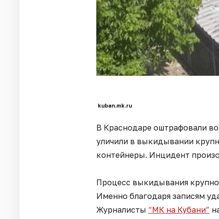
kuban.mk.ru
В Краснодаре оштрафовали во
уличили в выкидывании круп
контейнеры. Инцидент произо
Процесс выкидывания крупног
Именно благодаря записям уда
Журналисты
“МК на Кубани”
на