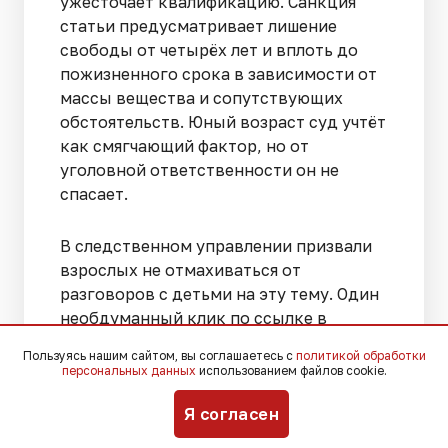
ужесточает квалификацию. Санкция
статьи предусматривает лишение
свободы от четырёх лет и вплоть до
пожизненного срока в зависимости от
массы вещества и сопутствующих
обстоятельств. Юный возраст суд учтёт
как смягчающий фактор, но от
уголовной ответственности он не
спасает.
В следственном управлении призвали
взрослых не отмахиваться от
разговоров с детьми на эту тему. Один
необдуманный клик по ссылке в
мессенджере, одно согласие
Пользуясь нашим сайтом, вы соглашаетесь с
политикой обработки
«подзаработать» на закладках
персональных данных
использованием файлов cookie.
способны перечеркнуть всю
Я согласен
дальнейшую жизнь, и никакие
заверения анонимных кураторов о