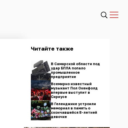
Читайте также
В Самарской области под
удар БПЛА попало
промышленное
предприятие
Всемирно известный
музыкант Пол Окенфолд
впервые выступит в
Сириусе
В Геленджике устроили
мемориал в память о
скончавшейся 8-летней
девочке