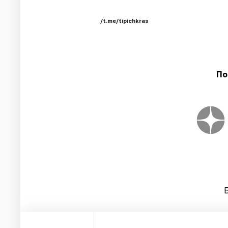
/t.me/tipichkras
По