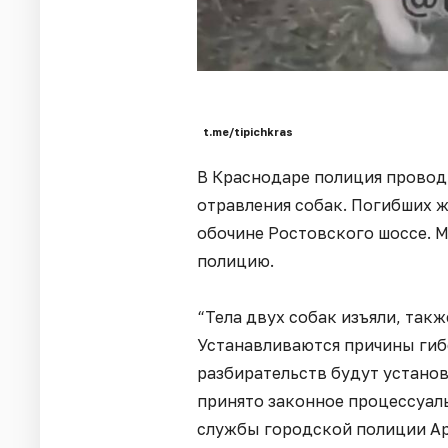
t.me/tipichkras
В Краснодаре полиция провод
отравления собак. Погибших 
обочине Ростовского шоссе. М
полицию.
“Тела двух собак изъяли, так
Устанавливаются причины гиб
разбирательств будут устано
принято законное процессуаль
службы городской полиции А