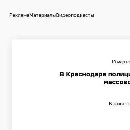
Реклама
Материалы
Видеоподкасты
10 марта
​В Краснодаре полиц
массово
В живот