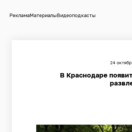
Реклама
Материалы
Видеоподкасты
24 октябр
В Краснодаре появит
развл