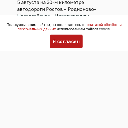
5 августа на 30-м километре
автодороги Ростов – Родионово-
Несветайская – Новошахтинск.
Пользуясь нашим сайтом, вы соглашаетесь с
политикой обработки
персональных данных
использованием файлов cookie.
По данным отдела пропаганды
областной Госавтоинспекции, ДТП
Я согласен
спровоцировал 47-летний водитель
автомобиля Lifan. Чтобы избежать
столкновения с ВАЗ 2110, он выехал на
встречную полосу, по которой в тот
момент двигался Geely EX5. Машины
столкнулись.
Погибли сам предполагаемый
виновник аварии и его 44-летний
пассажир.
Еще одно ДТП произошло в Аксайском