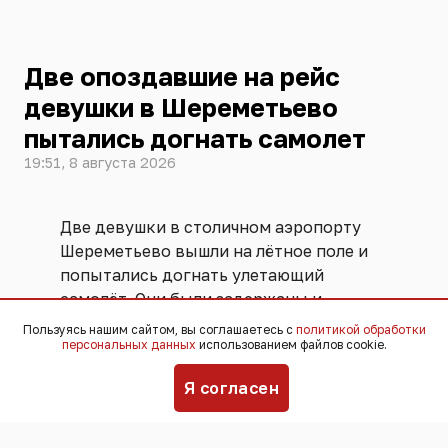
Две опоздавшие на рейс
девушки в Шереметьево
пытались догнать самолет
19:51, 8 августа 2026
Две девушки в столичном аэропорту
Шереметьево вышли на лётное поле и
попытались догнать улетающий
самолёт. Они были задержаны и
переданы ФСБ. Угрозы безопасности
Пользуясь нашим сайтом, вы соглашаетесь с
политикой обработки
персональных данных
использованием файлов cookie.
полётов не возникло, никто не
пострадал,
сообщили
в пресс-службе
Я согласен
аэропорта.
Инцидент произошёл 25 июля. По