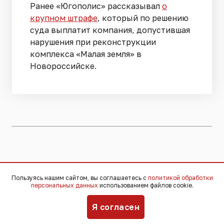
Ранее «Югополис» рассказывал
о
крупном штрафе
, который по решению
суда выплатит компания, допустившая
нарушения при реконструкции
комплекса «Малая земля» в
Новороссийске.
16-летний школьник попал за
Пользуясь нашим сайтом, вы соглашаетесь с
политикой обработки
решётку за попытку разложить
персональных данных
использованием файлов cookie.
наркотики по закладкам в
Я согласен
Кропоткине