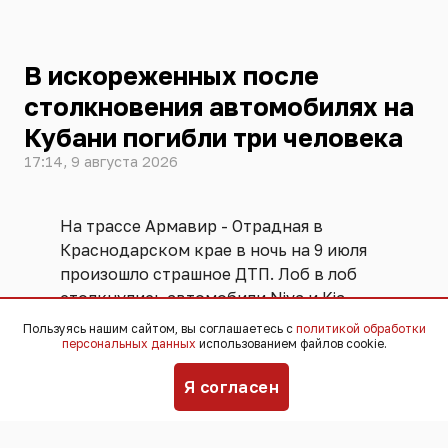
В искореженных после
столкновения автомобилях на
Кубани погибли три человека
17:14, 9 августа 2026
На трассе Армавир - Отрадная в
Краснодарском крае в ночь на 9 июля
произошло страшное ДТП. Лоб в лоб
столкнулись автомобили Niva и Kia.
Удар был такой силы, что машины
Пользуясь нашим сайтом, вы соглашаетесь с
политикой обработки
персональных данных
использованием файлов cookie.
выбросило с дороги.
Я согласен
В искореженных автомобилях погибли
37-летний водитель “Нивы” и 39-
летний пассажир из этого автомобиля.