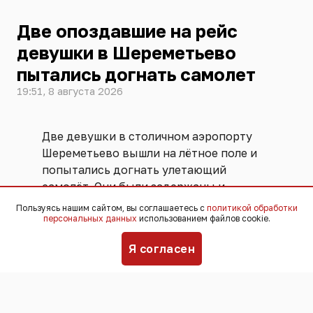
Две опоздавшие на рейс
девушки в Шереметьево
пытались догнать самолет
19:51, 8 августа 2026
Две девушки в столичном аэропорту
Шереметьево вышли на лётное поле и
попытались догнать улетающий
самолёт. Они были задержаны и
переданы ФСБ. Угрозы безопасности
Пользуясь нашим сайтом, вы соглашаетесь с
политикой обработки
персональных данных
использованием файлов cookie.
полётов не возникло, никто не
пострадал,
сообщили
в пресс-службе
Я согласен
аэропорта.
Инцидент произошёл 25 июля. По
информации пресс-службы