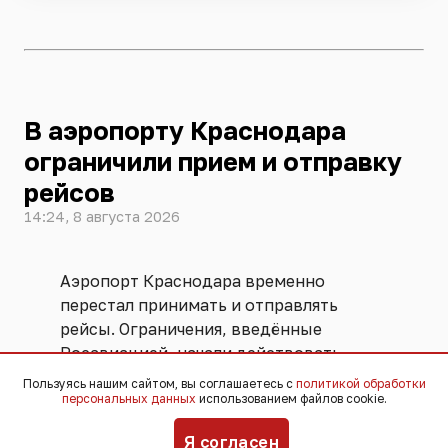
В аэропорту Краснодара
ограничили прием и отправку
рейсов
14:24, 8 августа 2026
Аэропорт Краснодара временно
перестал принимать и отправлять
рейсы. Ограничения, введённые
Росавиацией, начали действовать
примерно
с полудня
8 августа. В 13:32
Пользуясь нашим сайтом, вы соглашаетесь с
политикой обработки
персональных данных
использованием файлов cookie.
аналогичные меры ввели и
в аэропорту
Сочи
.
Я согласен