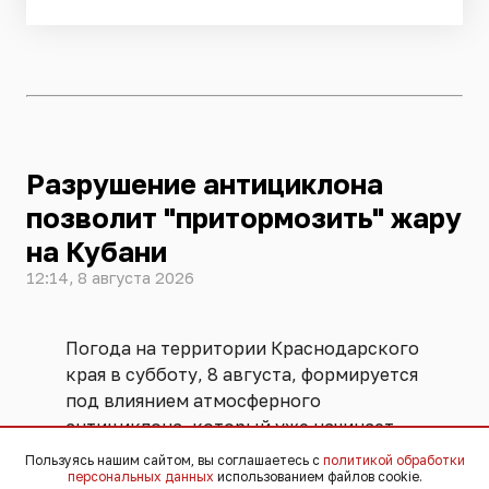
Разрушение антициклона
позволит "притормозить" жару
на Кубани
12:14, 8 августа 2026
Погода на территории Краснодарского
края в субботу, 8 августа, формируется
под влиянием атмосферного
антициклона, который уже начинает
разрушаться. Этот процесс приведёт к
Пользуясь нашим сайтом, вы соглашаетесь с
политикой обработки
росту облачности, что позволит
персональных данных
использованием файлов cookie.