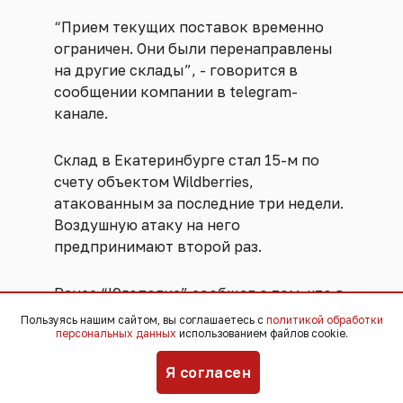
“Прием текущих поставок временно
ограничен. Они были перенаправлены
на другие склады”, - говорится в
сообщении компании в telegram-
канале.
Склад в Екатеринбурге стал 15-м по
счету объектом Wildberries,
атакованным за последние три недели.
Воздушную атаку на него
предпринимают второй раз.
Ранее “Югополис” сообщал о том, что в
конце июля после налета
Пользуясь нашим сайтом, вы соглашаетесь с
политикой обработки
персональных данных
использованием файлов cookie.
БПЛА
произошёл пожар
на стоянке в
Чкаловском районе. Огонь охватил 300
Я согласен
кв. метров, инфраструктура тогда
повреждений не получила, а людей