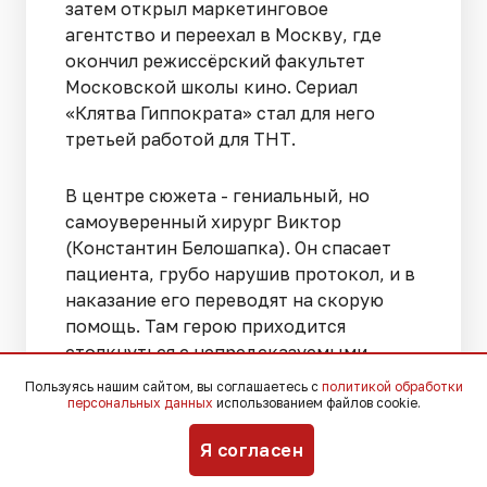
затем открыл маркетинговое
агентство и переехал в Москву, где
окончил режиссёрский факультет
Московской школы кино. Сериал
«Клятва Гиппократа» стал для него
третьей работой для ТНТ.
В центре сюжета - гениальный, но
самоуверенный хирург Виктор
(Константин Белошапка). Он спасает
пациента, грубо нарушив протокол, и в
наказание его переводят на скорую
помощь. Там герою приходится
столкнуться с непредсказуемыми
вызовами и собственными ошибками,
Пользуясь нашим сайтом, вы соглашаетесь с
политикой обработки
что меняет его отношение к профессии
персональных данных
использованием файлов cookie.
и людям.
Я согласен