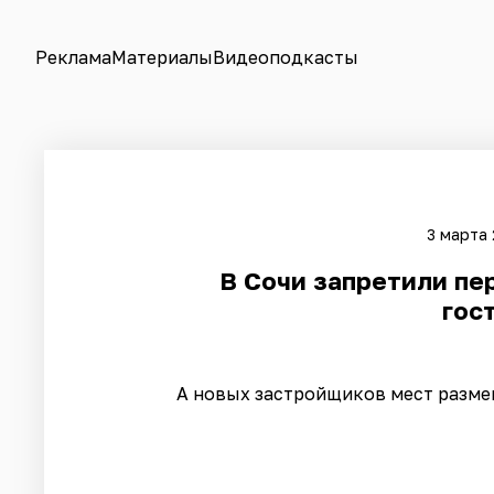
Реклама
Материалы
Видеоподкасты
3 марта 
​В Сочи запретили п
гос
А новых застройщиков мест размещ