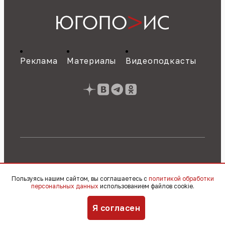
Реклама
Материалы
Видеоподкасты
Свидетельство о регистрации СМИ ЭЛ № ФС
77 - 89784 от 22.07.2025 г.
Политика об
Пользуясь нашим сайтом, вы соглашаетесь с
политикой обработки
обработке персональных данных
персональных данных
использованием файлов cookie.
© 2010 – 2026, OOO «Югополис» / 16+
Я согласен