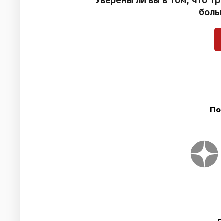
Уверены ли вы в том, что т
боль
По