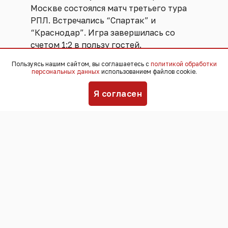
Москве состоялся матч третьего тура
РПЛ. Встречались “Спартак” и
“Краснодар”. Игра завершилась со
счетом 1:2 в пользу гостей.
Пользуясь нашим сайтом, вы соглашаетесь с
политикой обработки
Игра началась с феерического начала.
персональных данных
использованием файлов cookie.
Счет открыл нападающий “Спартака”
Я согласен
Манфред Угальде на 2-й минуте. Ошибся
в приеме капитан “Краснодара”
Станислав Агкацев. Защитник
кубанской команды Лукас Оласа
сравнял счет уже на 5-й минуте. А на 10-
й минуте Жуан Баши вывел “быков”
вперед.
До конца матча больше голов не было,
хотя у обеих команд был ни один шанс
склонить чашу весов на свою сторону.