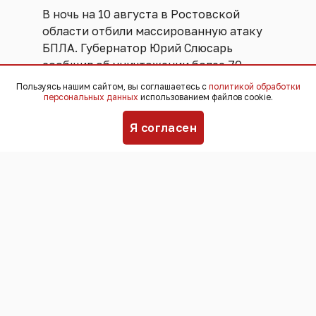
В ночь на 10 августа в Ростовской
области отбили массированную атаку
БПЛА. Губернатор Юрий Слюсарь
сообщил об уничтожении более 70
дронов.
Пользуясь нашим сайтом, вы соглашаетесь с
политикой обработки
персональных данных
использованием файлов cookie.
“Информация о пострадавших и
Я согласен
разрушениях на земле не поступала.
Будет уточняться”, - говорится в его
сообщении в соцсетях.
По словам главы региона, средства
ПВО работали в Каменск-Шахтинском и
семи районах - Чертковском,
Миллеровском, Каменском,
Шолоховском, Верхнедонском и
Тарасовском.