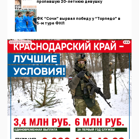
пропавшую 20-летнюю девушку
ФК “Сочи” вырвал победу у “Торпедо” в
5-м туре ФНЛ
СОЦРЕКЛАМА