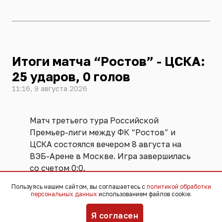
Итоги матча “Ростов” - ЦСКА:
25 ударов, 0 голов
11:16, 9 августа 2026
Матч третьего тура Российской
Премьер-лиги между ФК “Ростов” и
ЦСКА состоялся вечером 8 августа на
ВЭБ-Арене в Москве. Игра завершилась
со счетом 0:0.
Пользуясь нашим сайтом, вы соглашаетесь с
политикой обработки
Игра была практически равной. Обе
персональных данных
использованием файлов cookie.
команды владели мячом одинаковое
Я согласен
количество времени. Суммарно игроки