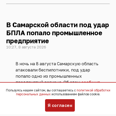
В Самарской области под удар
БПЛА попало промышленное
предприятие
10:27, 8 августа 2026
В ночь на 8 августа Самарскую область
атаковали беспилотники, под удар
попало одно из промышленных
предприятий региона. Об этом
сообщил
губернатор области Вячеслав
Пользуясь нашим сайтом, вы соглашаетесь с
политикой обработки
Федорищев.
персональных данных
использованием файлов cookie.
Я согласен
Он не уточнил, о каком предприятии
идёт речь и в каком населённом пункте