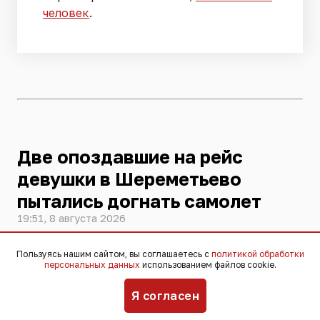
человек
.
Две опоздавшие на рейс
девушки в Шереметьево
пытались догнать самолет
19:51, 8 августа 2026
Пользуясь нашим сайтом, вы соглашаетесь с
политикой обработки
Две девушки в столичном аэропорту
персональных данных
использованием файлов cookie.
Шереметьево вышли на лётное поле и
Я согласен
попытались догнать улетающий
самолёт. Они были задержаны и