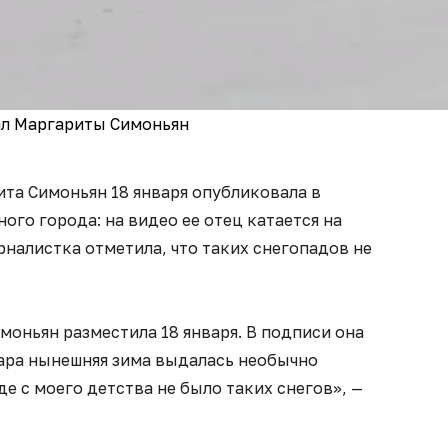
ал Маргариты Симоньян
та Симоньян 18 января опубликовала в
ого города: на видео ее отец катается на
рналистка отметила, что таких снегопадов не
моньян разместила 18 января. В подписи она
дара нынешняя зима выдалась необычно
де с моего детства не было таких снегов», —