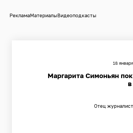
Реклама
Материалы
Видеоподкасты
18 января
Маргарита Симоньян пока
в
Отец журналист