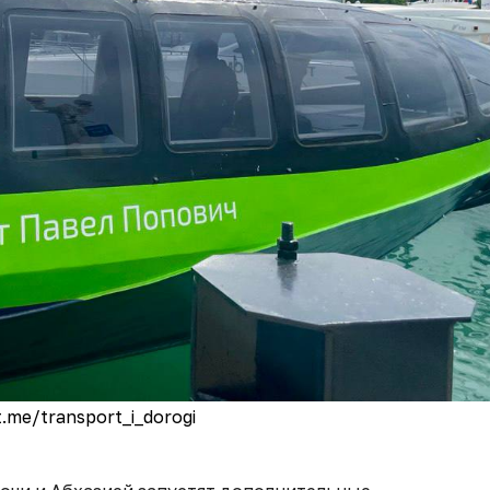
t.me/transport_i_dorogi