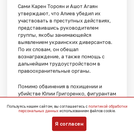
Сами Карен Тороян и Ашот Агаян
утверждают, что Алиев убедил их
участвовать в преступных действиях,
представившись руководителем
группы, якобы занимающейся
выявлением украинских диверсантов.
По их словам, он обещал
вознаграждение, а также помощь с
дальнейшим трудоустройством в
правоохранительные органы.
Помимо обвинения в похищении и
убийстве Юлии Григоренко, фигурантам
инкриминируют еще два эпизода,
Пользуясь нашим сайтом, вы соглашаетесь с
политикой обработки
связанные с угоном автомобилей и
персональных данных
использованием файлов cookie.
похищением их владельцев. По версии
следствия, захваченные машины
Я согласен
использовались для наблюдения за