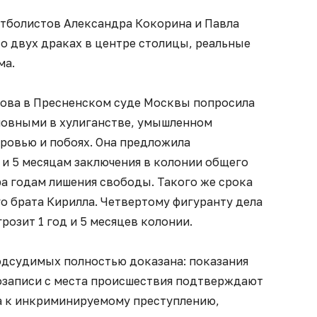
утболистов Александра Кокорина и Павла
о двух драках в центре столицы, реальные
ма.
сова в Пресненском суде Москвы попросила
новными в хулиганстве, умышленном
оровью и побоях. Она предложила
 и 5 месяцам заключения в колонии общего
а годам лишения свободы. Такого же срока
го брата Кирилла. Четвертому фигуранту дела
озит 1 год и 5 месяцев колонии.
одсудимых полностью доказана: показания
озаписи с места происшествия подтверждают
а к инкриминируемому преступлению,