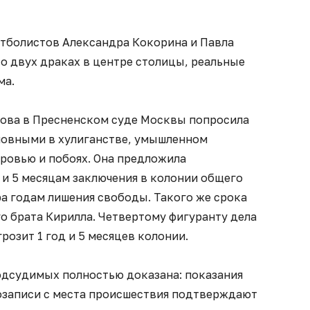
утболистов Александра Кокорина и Павла
о двух драках в центре столицы, реальные
ма.
сова в Пресненском суде Москвы попросила
новными в хулиганстве, умышленном
оровью и побоях. Она предложила
 и 5 месяцам заключения в колонии общего
а годам лишения свободы. Такого же срока
го брата Кирилла. Четвертому фигуранту дела
озит 1 год и 5 месяцев колонии.
одсудимых полностью доказана: показания
озаписи с места происшествия подтверждают