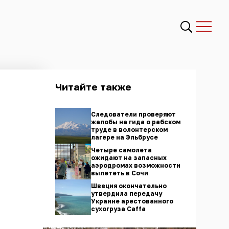
Читайте также
Следователи проверяют
жалобы на гида о рабском
труде в волонтерском
лагере на Эльбрусе
Четыре самолета
ожидают на запасных
аэродромах возможности
вылететь в Сочи
Швеция окончательно
утвердила передачу
Украине арестованного
сухогруза Caffа