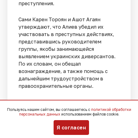
преступления.
Сами Карен Тороян и Ашот Агаян
утверждают, что Алиев убедил их
участвовать в преступных действиях,
представившись руководителем
группы, якобы занимающейся
выявлением украинских диверсантов.
По их словам, он обещал
вознаграждение, а также помощь с
дальнейшим трудоустройством в
правоохранительные органы.
Помимо обвинения в похищении и
убийстве Юлии Григоренко, фигурантам
Пользуясь нашим сайтом, вы соглашаетесь с
политикой обработки
персональных данных
использованием файлов cookie.
инкриминируют еще два эпизода,
связанные с угоном автомобилей и
Я согласен
похищением их владельцев. По версии