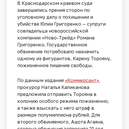
В Краснодарском краевом суде
завершились прения сторон по
уголовному делу о похищении и
убийстве Юлии Григоренко — супруги
совладельца новороссийской
компании «Ново-Трейд» Романа
Григоренко. Государственное
обвинение потребовало назначить
одному из фигурантов, Карену Торояну,
пожизненное лишение свободы.
По данным издания
«Коммерсант»
,
прокурор Наталья Каликанова
предложила отправить Торояна в
колонию особого режима пожизненно,
а также взыскать с него штраф в
размере полумиллиона рублей. Для
второго обвиняемого, Ашота Агаяна,
сторона обвинения запросила 21 год