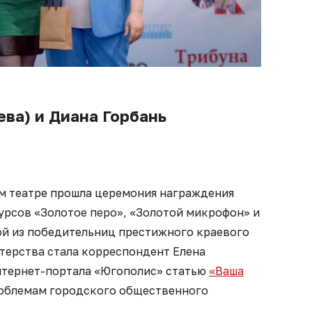
ева) и Диана Горбань
м театре прошла церемония награждения
урсов «Золотое перо», «Золотой микрофон» и
ой из победительниц престижного краевого
терства стала корреспондент Елена
нтернет-портала «Югополис» статью
«Ваша
роблемам городского общественного