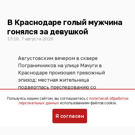
В Краснодаре голый мужчина
гонялся за девушкой
17:19, 7 августа 2026
Августовским вечером в сквере
Пограничников на улице Мачуги в
Краснодаре произошел тревожный
эпизод: местная жительница
подверглась преследованию со
стороны полностью раздетого
Пользуясь нашим сайтом, вы соглашаетесь с
политикой обработки
мужчины.
персональных данных
использованием файлов cookie.
Я согласен
Девушка ожидала такси в темное время
суток и заметила сидящего на скамейке
человека, который вскоре исчез из поля