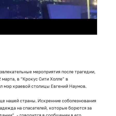
азвлекательные мероприятия после трагедии,
 марта, в “Крокус Сити Холле” в
л мэр краевой столицы Евгений Наумов.
дце нашей страны. Искренние соболезнования
надежда на спасателей, которые борются за
здании”, - говорится в сообщении в его