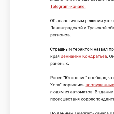
Telegram-канале.
Об аналогичным решении уже 
Ленинградской и Тульской обл
регионов.
Страшным терактом назвал п
края
Вениамин Кондратьев
. О
раненых.
Ранее "Югополис" сообщал, чт
Холл" ворвались
вооруженные
людям из автоматов. В здании
происшествия корреспонденты
По данным Telegram-канала Ba