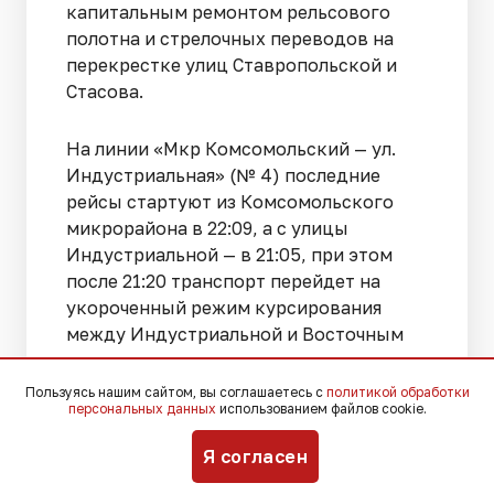
капитальным ремонтом рельсового
полотна и стрелочных переводов на
перекрестке улиц Ставропольской и
Стасова.
На линии «Мкр Комсомольский — ул.
Индустриальная» (№ 4) последние
рейсы стартуют из Комсомольского
микрорайона в 22:09, а с улицы
Индустриальной — в 21:05, при этом
после 21:20 транспорт перейдет на
укороченный режим курсирования
между Индустриальной и Восточным
депо.
Пользуясь нашим сайтом, вы соглашаетесь с
политикой обработки
персональных данных
использованием файлов cookie.
Пассажирам маршрута № 5 «Ул. Е.
Бершанской — ул. П. Метальникова»
Я согласен
следует учесть, что финальные