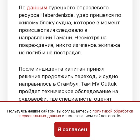
По
данным
турецкого отраслевого
ресурса Haberdenizde, удар пришелся по
жилому блоку судна, которое в момент
происшествия следовало в
направлении Тамани. Несмотря на
повреждения, никто из членов экипажа
не погиб и не пострадал.
После инцидента капитан принял
решение продолжить переход, и судно
направилось в Стамбул. Там MV Güllük
пройдет техническое обследование на
судоверфи, где специалисты оценят
характер полученных повреждений и
Пользуясь нашим сайтом, вы соглашаетесь с
политикой обработки
определят объем необходимых
персональных данных
использованием файлов cookie.
восстановительных работ.
Я согласен
Как сообщает Haberdenizde, MV Güllük —