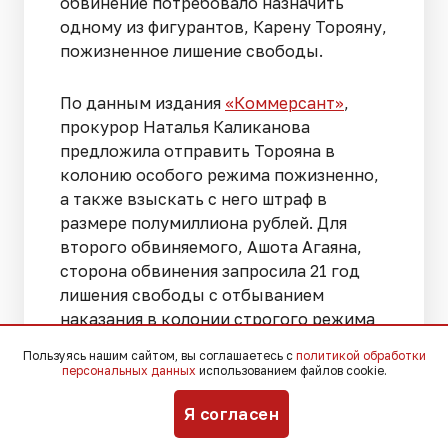
обвинение потребовало назначить
одному из фигурантов, Карену Торояну,
пожизненное лишение свободы.
По данным издания
«Коммерсант»
,
прокурор Наталья Каликанова
предложила отправить Торояна в
колонию особого режима пожизненно,
а также взыскать с него штраф в
размере полумиллиона рублей. Для
второго обвиняемого, Ашота Агаяна,
сторона обвинения запросила 21 год
лишения свободы с отбыванием
наказания в колонии строгого режима
и штраф в 400 тысяч рублей.
Пользуясь нашим сайтом, вы соглашаетесь с
политикой обработки
персональных данных
использованием файлов cookie.
Прокуратура считает, что степень
Я согласен
общественной опасности Торояна
особенно высока. При определении