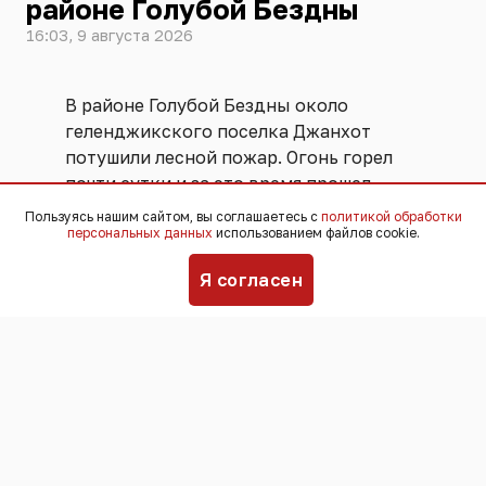
районе Голубой Бездны
16:03, 9 августа 2026
В районе Голубой Бездны около
геленджикского поселка Джанхот
потушили лесной пожар. Огонь горел
почти сутки и за это время прошел
около 1,1 гектара.
Пользуясь нашим сайтом, вы соглашаетесь с
политикой обработки
персональных данных
использованием файлов cookie.
Сообщение о возгорании под
Я согласен
Джанхотом поступило в краевой
лесопожарный центр в середине дня 8
августа. О том, что пожар
ликвидировали, стало известно в обед
9 августа.
В Краснодарском крае установилась
жаркая и сухая погода. Температура