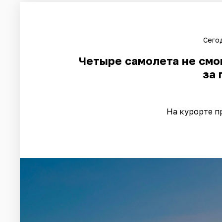
Сегод
Четыре самолета не смог
за 
На курорте п