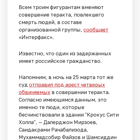
Всем троим фигурантам вменяют
совершение теракта, повлекшего
смерть людей, в составе
организованной группы,
сообщает
«Интерфакс».
Известно, что один из задержанных
имеет российское гражданство.
Напомним, в ночь на 25 марта тот же
суд
отправил под арест четверых
обвиняемых
в совершении теракта.
Согласно имеющимся данным, это
именно те люди, которые
бесчинствовали в здании "Крокус Сити
Холла", — Далерджон Мирзоев,
Саидакрами Рачабализода,
Мухаммадсобир Файзов и Шамсиддин