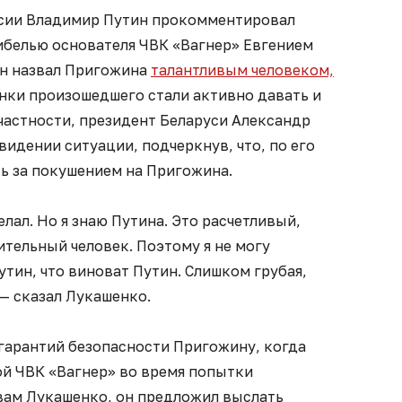
ссии Владимир Путин прокомментировал
ибелью основателя ЧВК «Вагнер» Евгением
н назвал Пригожина
талантливым человеком,
енки произошедшего стали активно давать и
частности, президент Беларуси Александр
видении ситуации, подчеркнув, что, по его
ь за покушением на Пригожина.
делал. Но я знаю Путина. Это расчетливый,
тельный человек. Поэтому я не могу
утин, что виноват Путин. Слишком грубая,
— сказал Лукашенко.
л гарантий безопасности Пригожину, когда
ой ЧВК «Вагнер» во время попытки
вам Лукашенко, он предложил выслать