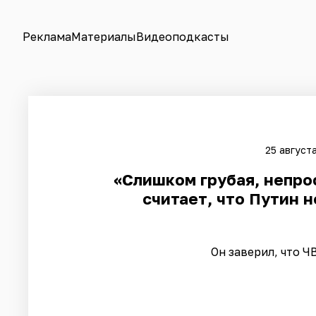
Реклама
Материалы
Видеоподкасты
25 август
«Слишком грубая, непро
считает, что Путин 
Он заверил, что Ч