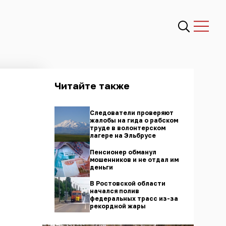
Читайте также
Следователи проверяют
жалобы на гида о рабском
труде в волонтерском
лагере на Эльбрусе
Пенсионер обманул
мошенников и не отдал им
деньги
В Ростовской области
начался полив
федеральных трасс из-за
рекордной жары