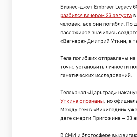
Бизнес-джет Embraer Legacy 
разбился вечером 23 августа
в
человек, все они погибли. По
пассажиров значились создат
«Вагнера» Дмитрий Уткин, а т
Тела погибших отправлены на 
точно установить личности п
генетических исследований.
Телеканал «Царьград» наканун
Уткина опознаны
, но официал
Между тем в «Википедии» уже
дате смерти Пригожина — 23 ав
В СМИ и блогосфере выдвигаю