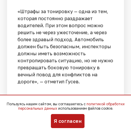
«Штрафы за тонировку — одна из тем,
которая постоянно раздражает
водителей. При этом вопрос можно
решить не через ужесточение, а через
более здравый подход. Автомобиль
должен быть безопасным, инспекторы
должны иметь возможность
контролировать ситуацию, но не нужно
превращать боковую тонировку в
вечный повод для конфликтов на
дороге», — отметил Гусев.
Депутат подчеркнул, что инициатива не
отменяет требований безопасности.
Пользуясь нашим сайтом, вы соглашаетесь с
политикой обработки
персональных данных
использованием файлов cookie.
Автомобиль остаётся источником
повышенной опасности, поэтому
Я согласен
контроль со стороны уполномоченных