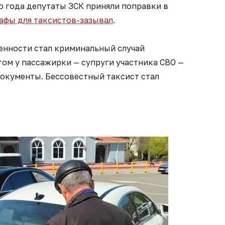
о года депутаты ЗСК приняли поправки в
афы для таксистов-зазывал
.
енности стал криминальный случай
ом у пассажирки — супруги участника СВО —
документы. Бессовестный таксист стал