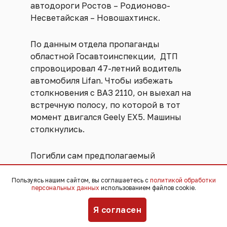
автодороги Ростов – Родионово-
Несветайская – Новошахтинск.
По данным отдела пропаганды
областной Госавтоинспекции, ДТП
спровоцировал 47-летний водитель
автомобиля Lifan. Чтобы избежать
столкновения с ВАЗ 2110, он выехал на
встречную полосу, по которой в тот
момент двигался Geely EX5. Машины
столкнулись.
Погибли сам предполагаемый
виновник аварии и его 44-летний
пассажир.
Пользуясь нашим сайтом, вы соглашаетесь с
политикой обработки
персональных данных
использованием файлов cookie.
Еще одно ДТП произошло в Аксайском
Я согласен
районе Дона днем ранее. Во время