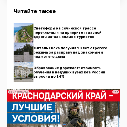
Читайте также
Светофоры на сочинской трассе
переключили на приоритет главной
дороги из-за наплыва туристов
Житель Ейска получил 10 лет строгого
режима за расправу над знакомым и
поджог его дома
Образование дорожает: стоимость
обучения в ведущих вузах юга России
выросла до 14%
СОЦРЕКЛАМА