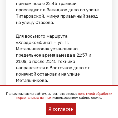
причем после 22:45 трамваи
проследуют в Западное депо по улице
Титаровской, минуя привычный заезд
на улицу Стасова.
Для восьмого маршрута
«Хладокомбинат — ул. П.
Метальникова» установлено
предельное время выезда в 21:57 и
21:09, а после 21:45 техника
направляется в Восточное депо от
конечной остановки на улице
Метальникова.
20-й маршрут «Хладокомбинат — ул.
Пользуясь нашим сайтом, вы соглашаетесь с
политикой обработки
персональных данных
использованием файлов cookie.
Декабристов» предполагает последние
отправления в 21:51 и 21:42, после чего с
Я согласен
22:00 трамваи от улицы Декабристов